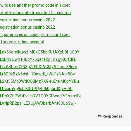
ow to use another promo code in 1xbet
xbet kivabe data truncated for column
egistration bonus casino 2022
egistration bonus casino 2022
parier avec un code promo sur 1xbet
for registration account
ist=PLak66omiKuxkHMGxQ5bbKUfAXxU8HU00Y
st=PLxD4YQwh1HEbYx5qzfaZp1nYgtK0ITdFL
st=PLtzAKhmGYN3gZR1JCAGIRyAftcxT89ory
t=PLr6D9kBzN6dsh-1Dnwdl_tWJFzNAcr5Gv
st=PL2Kt55McDWdOQ3Mz7XG-ruEtt-M0pYYBu
t=PLUcbmVg9sblK3ffPRjBd60pardlQvH08-
ist=PLPhXZbPWuDkHhRVTQ0YGRwqcPf1szmlBj
st=PLVNpRD2ps_LEXUjAW3berbAnt93UbSwj-
Responder