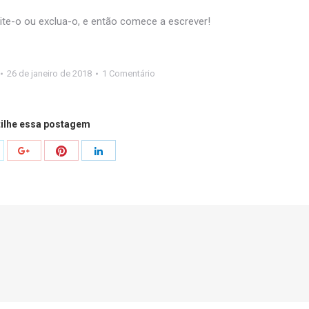
ite-o ou exclua-o, e então comece a escrever!
26 de janeiro de 2018
1 Comentário
ilhe essa postagem
ompartilhar
Compartilhar
r
Compartilhar
Compartilhar
to
isto
isto
isto