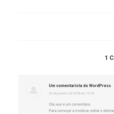
Navegação
de
post:
1 C
Um comentarista do WordPress
disse:
26 de janeiro de 2018 em 16:56
Olá, isso é um comentário.
Para começar a moderar, editar e deletar