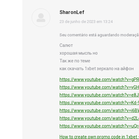
SharonLef
disse:
23 de junho de 2023 em 13:24
Seu comentário está aguardando moderaçã
Салют
хорошая мысль но
Так же по теме
как скачать 1xbet зеркало на айфон
https://www.youtube.com/watch?v=g
https://www.youtube.com/watch?v=yG
https://www.youtube.com/watch?v=e8
https://www.youtube.com/watch?v=Kd
https://www.youtube.com/watch?v=i6
https://www.youtube.com/watch?v=d2
https://www.youtube.com/watch?v=uQ
How to create own promo code in 1xbet 