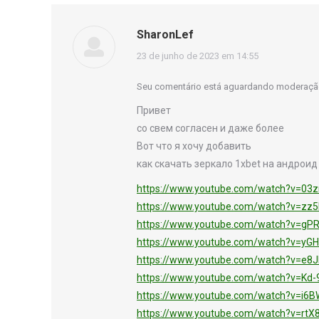
SharonLef
disse:
23 de junho de 2023 em 14:55
Seu comentário está aguardando moderaçã
Привет
со свем согласен и даже более
Вот что я хочу добавить
как скачать зеркало 1xbet на андроид
https://www.youtube.com/watch?v=03
https://www.youtube.com/watch?v=z
https://www.youtube.com/watch?v=g
https://www.youtube.com/watch?v=yG
https://www.youtube.com/watch?v=e8
https://www.youtube.com/watch?v=Kd
https://www.youtube.com/watch?v=i6
https://www.youtube.com/watch?v=rtX