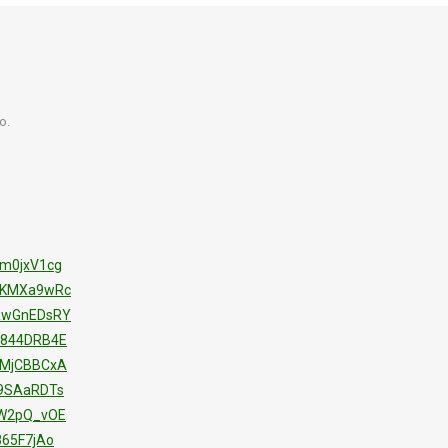
o.
zm0jxV1cg
z5KMXa9wRc
PRwGnEDsRY
H844DRB4E
JMjCBBCxA
-9SAaRDTs
BW2pQ_vOE
865F7jAo