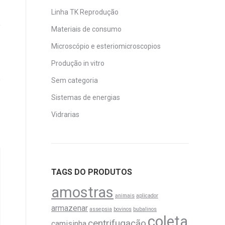
Linha TK Reprodução
Materiais de consumo
Microscópio e esteriomicroscopios
Produção in vitro
Sem categoria
Sistemas de energias
Vidrarias
TAGS DO PRODUTOS
amostras
animais
aplicador
armazenar
assepsia
bovinos
bubalinos
coleta
centrifugação
camisinha