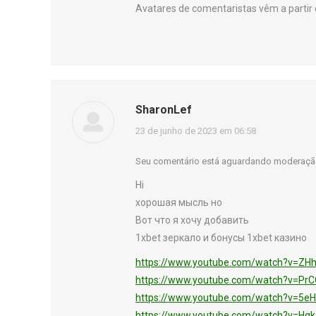
Avatares de comentaristas vêm a partir
SharonLef
disse:
23 de junho de 2023 em 06:58
Seu comentário está aguardando moderaçã
Hi
хорошая мысль но
Вот что я хочу добавить
1xbet зеркало и бонусы 1xbet казино
https://www.youtube.com/watch?v=ZHh
https://www.youtube.com/watch?v=Pr
https://www.youtube.com/watch?v=5e
https://www.youtube.com/watch?v=Hq