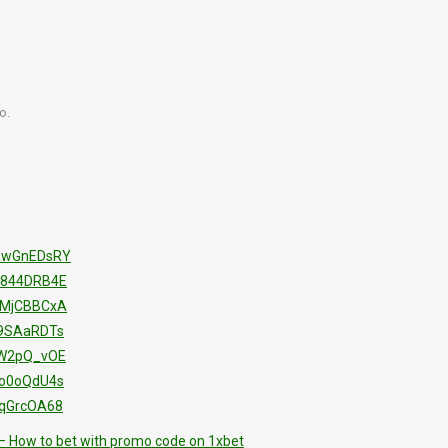
o.
PRwGnEDsRY
H844DRB4E
JMjCBBCxA
-9SAaRDTs
BW2pQ_vOE
Lo0oQdU4s
rqGrcOA68
– How to bet with promo code on 1xbet