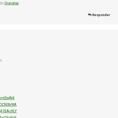
 do
Gravatar
.
Responder
o.
mI3sjIN4
COCN3b9IA
H41BAc9LY
k5sQSyFnE