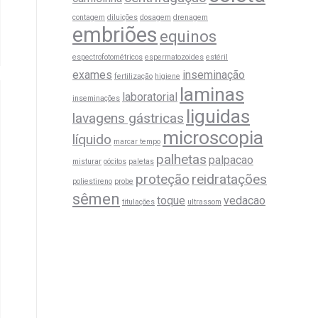
contagem
diluições
dosagem
drenagem
embriões
equinos
espectrofotométricos
espermatozoides
estéril
exames
inseminação
fertilização
higiene
laminas
laboratorial
inseminações
liguidas
lavagens gástricas
microscopia
líquido
marcar tempo
palhetas
palpacao
misturar
oócitos
paletas
proteção
reidratações
poliestireno
probe
sêmen
toque
vedacao
titulações
ultrassom