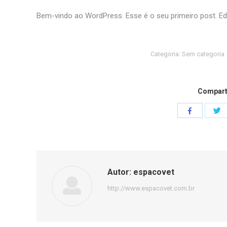
Bem-vindo ao WordPress. Esse é o seu primeiro post. Ed
Categoria:
Sem categoria
Compart
C
Compartilha
is
isto
Autor:
espacovet
http://www.espacovet.com.br