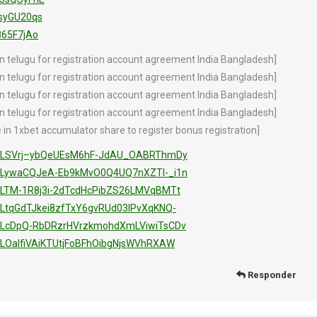
nsyGU20qs
865F7jAo
 telugu for registration account agreement India Bangladesh]
 telugu for registration account agreement India Bangladesh]
 telugu for registration account agreement India Bangladesh]
 telugu for registration account agreement India Bangladesh]
in 1xbet accumulator share to register bonus registration]
ist=PLSVrj–ybQeUEsM6hF-JdAU_OABRThmDy
st=PLywaCQJeA-Eb9kMvO0Q4UQ7nXZTI-_i1n
t=PLTM-1R8j3i-2dTcdHcPibZS26LMVqBMTt
t=PLtqGdTJkei8zfTxY6gvRUd03lPvXqKNQ-
st=PLcDpQ-RbDRzrHVrzkmohdXmLViwiTsCDv
t=PLOalfiVAiKTUtjFoBFhOibgNjsWVhRXAW
Responder