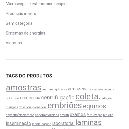
Microscópio e esteriomicroscopios
Produção in vitro
Sem categoria
Sistemas de energias
Vidrarias
TAGS DO PRODUTOS
amostras
armazenar
animais
aplicador
assepsia
bovinos
coleta
centrifugação
camisinha
bubalinos
contagem
embriões
equinos
diluições
dosagem
drenagem
exames
espectrofotométricos
espermatozoides
estéril
fertilização
higiene
laminas
inseminação
laboratorial
inseminações